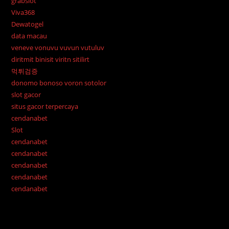
grabslot
Viva368
Dewatogel
data macau
veneve vonuvu vuvun vutuluv
diritmit binisit viritn sitilirt
먹튀검증
donomo bonoso voron sotolor
slot gacor
situs gacor terpercaya
cendanabet
Slot
cendanabet
cendanabet
cendanabet
cendanabet
cendanabet