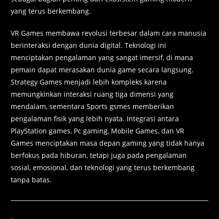
yang terus berkembang.
VR Games membawa revolusi terbesar dalam cara manusia
berinteraksi dengan dunia digital. Teknologi ini
menciptakan pengalaman yang sangat imersif, di mana
pemain dapat merasakan dunia game secara langsung.
Strategy Games menjadi lebih kompleks karena
memungkinkan interaksi ruang tiga dimensi yang
mendalam, sementara Sports gsmes memberikan
pengalaman fisik yang lebih nyata. Integrasi antara
PlayStation games, Pc gaming, Mobile Games, dan VR
Games menciptakan masa depan gaming yang tidak hanya
berfokus pada hiburan, tetapi juga pada pengalaman
sosial, emosional, dan teknologi yang terus berkembang
tanpa batas.