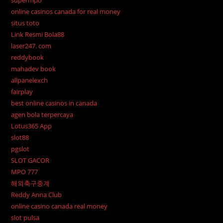
supermpo
online casinos canada for real money
situs toto
Link Resmi Bola88
laser247. com
reddybook
mahadev book
allpanelexch
fairplay
best online casinos in canada
agen bola terpercaya
Lotus365 App
slot88
pgslot
SLOT GACOR
MPO 777
해외축구중계
Reddy Anna Club
online casino canada real money
slot pulsa