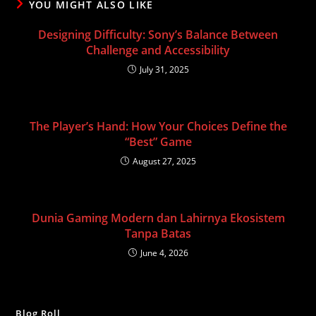
YOU MIGHT ALSO LIKE
Designing Difficulty: Sony’s Balance Between
Challenge and Accessibility
July 31, 2025
The Player’s Hand: How Your Choices Define the
“Best” Game
August 27, 2025
Dunia Gaming Modern dan Lahirnya Ekosistem
Tanpa Batas
June 4, 2026
Blog Roll