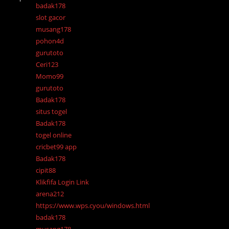
badak178
slot gacor
musang178
pohon4d
gurutoto
Ceri123
Momo99
gurutoto
Badak178
situs togel
Badak178
togel online
cricbet99 app
Badak178
cipit88
Klikfifa Login Link
arena212
https://www.wps.cyou/windows.html
badak178