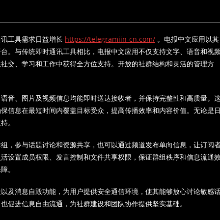
通讯工具需求日益增长
https://telegramiin-cn.com/
。电报中文应用以其
平台。与传统即时通讯工具相比，电报中文应用不仅支持文字、语音和视
在社交、学习和工作中获得全方位支持。开放的社群结构和灵活的管理方
、语音、图片及视频信息均能即时送达接收者，并保持完整性和高质量。
确保信息在最短时间内覆盖目标受众，提高传播效率和内容价值。无论是
支持。
群组，参与话题讨论和资源共享，也可以通过频道发布单向信息，让订阅
灵活设置成员权限、发言控制和文件共享权限，保证群组秩序和信息流通
保障。
天以及消息自毁功能，为用户提供安全通信环境，使其能够放心讨论敏感
，也促进信息自由流通，为社群建设和团队协作提供坚实基础。