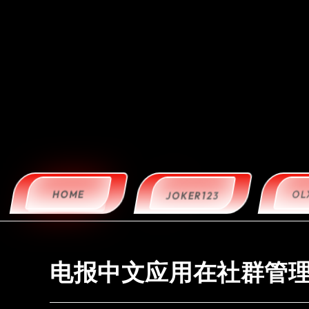
HOME
OLXTOTO
SLOT
JOKER123
MAHJON
电报中文应用在社群管