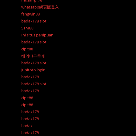
musang178
whatsapp網頁版登入
fangwin88
badak178 slot
STM88
Ini situs penipuan
badak178 slot
cipit88
해외야구중계
badak178 slot
junitoto login
badak178
badak178 slot
badak178
cipit88
cipit88
badak178
badak178
badak
badak178