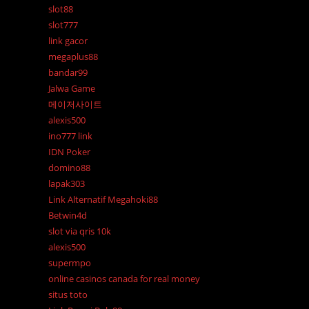
slot88
slot777
link gacor
megaplus88
bandar99
Jalwa Game
메이저사이트
alexis500
ino777 link
IDN Poker
domino88
lapak303
Link Alternatif Megahoki88
Betwin4d
slot via qris 10k
alexis500
supermpo
online casinos canada for real money
situs toto