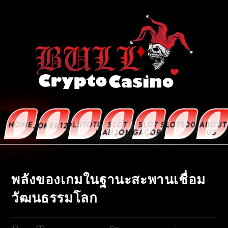
HOME
OLXTOTO
SLOT
SLOT
SLOT5000
ABOUT
JOKER123
MAHJONG
GACOR
US
พลังของเกมในฐานะสะพานเชื่อม
วัฒนธรรมโลก