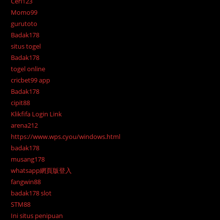
Ceri123
Momo99
gurutoto
Badak178
situs togel
Badak178
togel online
cricbet99 app
Badak178
cipit88
Klikfifa Login Link
arena212
https://www.wps.cyou/windows.html
badak178
musang178
whatsapp網頁版登入
fangwin88
badak178 slot
STM88
Ini situs penipuan