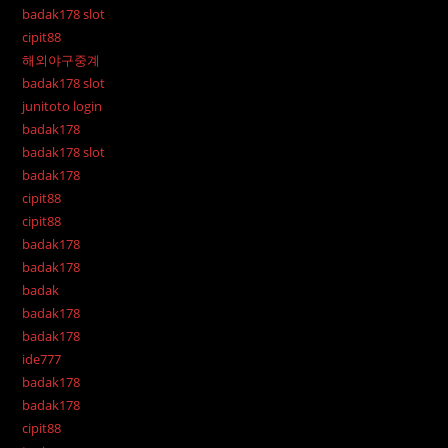
badak178 slot
cipit88
해외야구중계
badak178 slot
junitoto login
badak178
badak178 slot
badak178
cipit88
cipit88
badak178
badak178
badak
badak178
badak178
ide777
badak178
badak178
cipit88